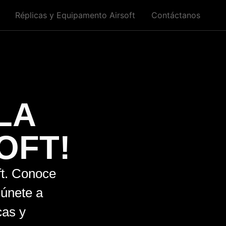
Réplicas y Equipamento Airsoft
Contáctanos
LA
OFT!
ft. Conoce
 únete a
cas y