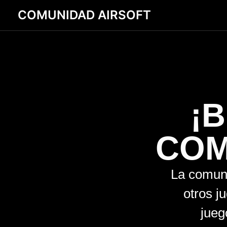
Skip
COMUNIDAD AIRSOFT
to
content
¡
COM
La comuni
otros j
jueg