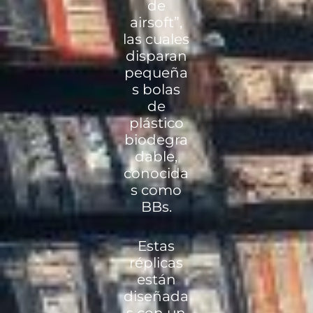
de
airsoft”,
las cuales
disparan
pequeña
s bolas
de
plástico
biodegra
dable,
conocida
s como
BBs.
Estas
réplicas
están
diseñada