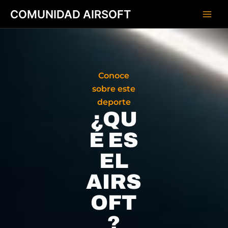
Skip
Main
COMUNIDAD AIRSOFT
to
Men
content
Conoce
sobre este
deporte
¿QU
É ES
EL
AIRS
OFT
?