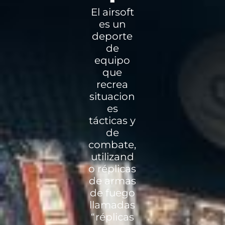
El airsoft
es un
deporte
de
equipo
que
recrea
situacion
es
tácticas y
de
combate,
utilizand
o réplicas
de armas
de fuego
llamadas
“réplicas