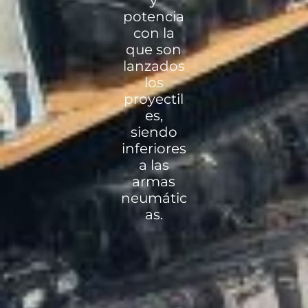
y
potencia
con la
que son
lanzados
los
proyectil
es,
siendo
inferiores
a las
armas
neumátic
as.