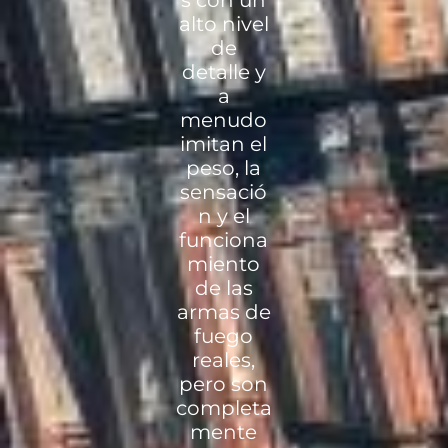
s con un
alto nivel
de
detalle y
a
menudo
imitan el
peso, la
sensació
n y el
funciona
miento
de las
armas de
fuego
reales,
pero son
completa
mente