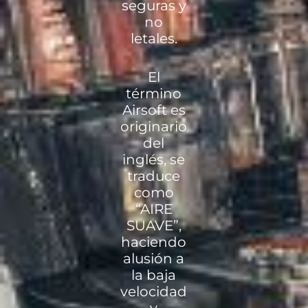
seguras y
no
letales.
El
término
Airsoft es
originario
del
inglés, se
traduce
como
“AIRE
SUAVE”,
haciendo
alusión a
la baja
velocidad