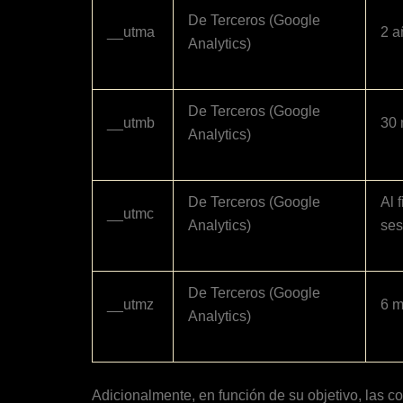
De Terceros (Google
__utma
2 a
Analytics)
De Terceros (Google
__utmb
30 
Analytics)
De Terceros (Google
Al f
__utmc
Analytics)
ses
De Terceros (Google
__utmz
6 
Analytics)
Adicionalmente, en función de su objetivo, las co