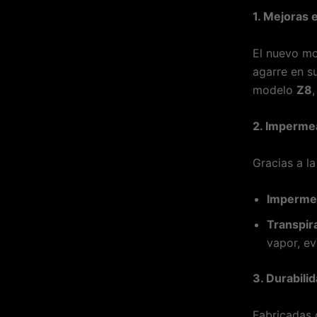
1. Mejoras 
El nuevo m
agarre en s
modelo
Z8
2. Impermea
Gracias a l
Impermea
Transpira
vapor, e
3. Durabili
Fabricadas 