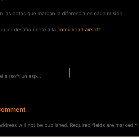
n las botas que marcan la diferencia en cada misión.
lquier desafío únete a la
comunidad airsoft
!
La seguridad en el airsoft un aspecto fundamental
 Comment
address will not be published.
Required fields are marked
*