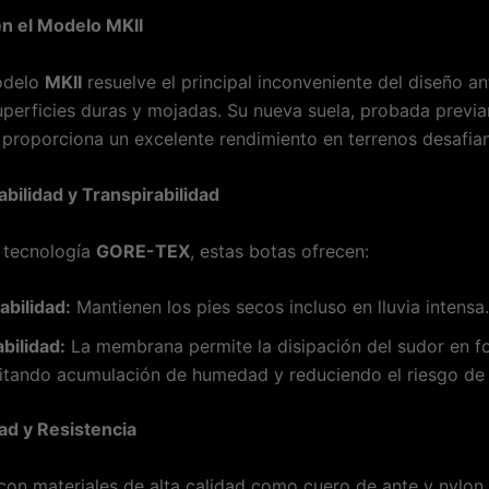
en el Modelo MKII
odelo
MKII
resuelve el principal inconveniente del diseño ant
uperficies duras y mojadas. Su nueva suela, probada previ
, proporciona un excelente rendimiento en terrenos desafian
bilidad y Transpirabilidad
a tecnología
GORE-TEX
, estas botas ofrecen:
bilidad:
Mantienen los pies secos incluso en lluvia intensa.
bilidad:
La membrana permite la disipación del sudor en f
vitando acumulación de humedad y reduciendo el riesgo de
dad y Resistencia
con materiales de alta calidad como cuero de ante y nylon