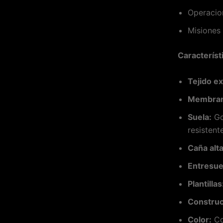
Operacio
Misiones 
Característ
Tejido ex
Membrana
Suela:
Gom
resistent
Caña alta
Entresue
Plantillas
Construc
Color:
Co