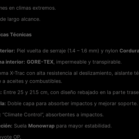
nes en climas extremos.
de largo alcance.
icas Técnicas
terior:
Piel vuelta de serraje (1.4 – 1.6 mm) y nylon
Cordur
 interior:
GORE-TEX
, impermeable y transpirable.
a X-Trac con alta resistencia al deslizamiento, aislante t
e a aceites y combustibles.
:
Entre 25 y 21.5 cm, con diseño rebajado en la parte trase
la:
Doble capa para absorber impactos y mejorar soporte.
:
“Climate Control”, absorbentes a impactos.
ción:
Suela
Monowrap
para mayor estabilidad.
yote OP.