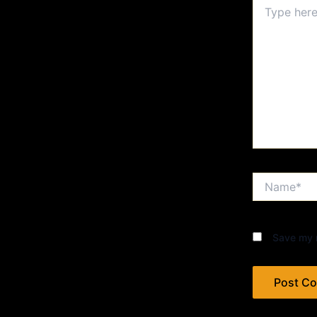
Type
here..
Name*
Save my n