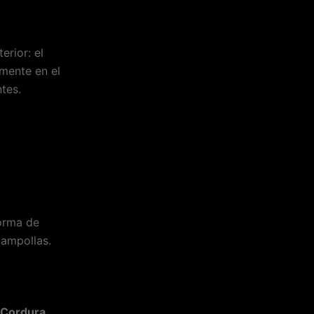
erior: el
amente en el
tes.
orma de
 ampollas.
Cordura
,