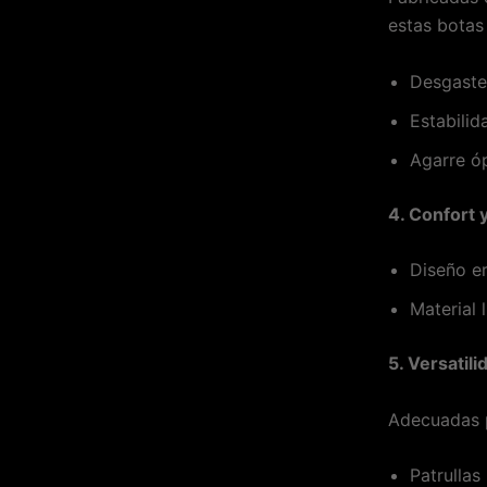
estas botas 
Desgaste 
Estabilid
Agarre óp
4. Confort 
Diseño er
Material 
5. Versatil
Adecuadas p
Patrullas