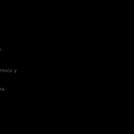
a
.
érmico y
ra.