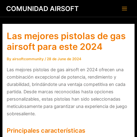
Skip
Post
Main
COMUNIDAD AIRSOFT
to
navigation
Men
content
Las mejores pistolas de gas
airsoft para este 2024
By
airsoftcommunity
/
28 de June de 2024
Las mejores pistolas de gas airsoft en 2024 ofrecen una
combinación excepcional de potencia, rendimiento y
durabilidad, brindándote una ventaja competitiva en cada
partida. Desde marcas reconocidas hasta opciones
personalizables, estas pistolas han sido seleccionadas
meticulosamente para garantizar una experiencia de juego
sobresaliente.
Principales características