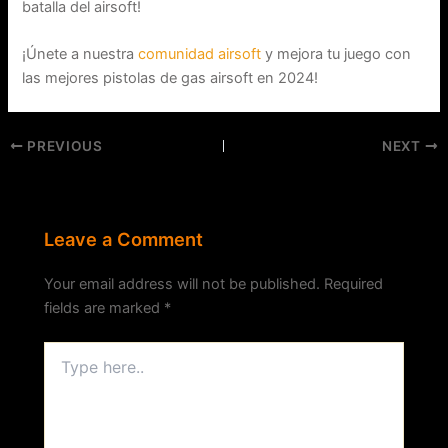
batalla del airsoft!
¡Únete a nuestra
comunidad airsoft
y mejora tu juego con
las mejores pistolas de gas airsoft en 2024!
PREVIOUS
NEXT
Leave a Comment
Your email address will not be published.
Required
fields are marked
*
Type
here..