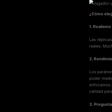
¿Cómo elegi
1. Realism
Las réplica
reales. Muc
2. Rendimie
Los parámetr
poder medid
enfocamos e
calidad par
3. Pregunta