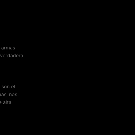
n armas
 verdadera.
 son el
más, nos
 alta