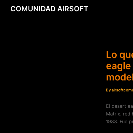
Skip
Post
COMUNIDAD AIRSOFT
to
navigation
content
Lo qu
eagle 
model
By
airsoftcom
El desert ea
Matrix, red
1983. Fue p