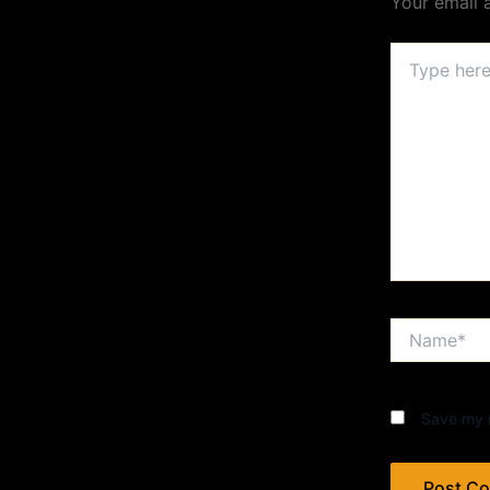
Your email 
Type
here..
Name*
Save my n