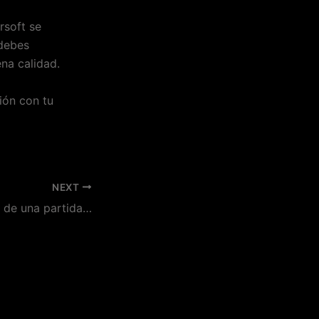
rsoft se
 debes
na calidad.
ión con tu
NEXT
¿Cuál es el precio de una partida de airsoft en general?