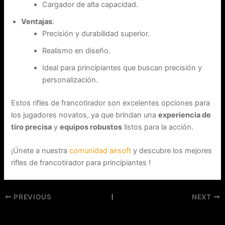
Cargador de alta capacidad.
Ventajas
:
Precisión y durabilidad superior.
Realismo en diseño.
Ideal para principiantes que buscan precisión y
personalización.
Estos rifles de francotirador son excelentes opciones para
los jugadores novatos, ya que brindan una
experiencia de
tiro precisa
y
equipos robustos
listos para la acción.
¡Únete a nuestra
comunidad airsoft
y descubre los mejores
rifles de francotirador para principiantes !
PREVIOUS
NEXT