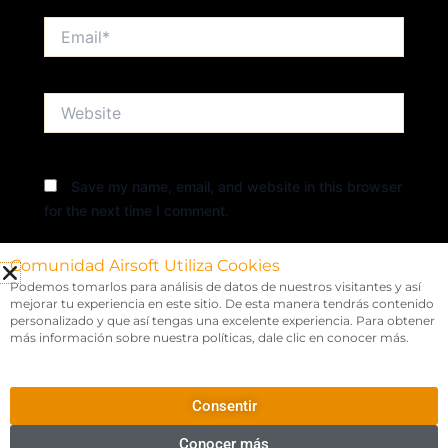
Email*
Website
Save my name, email, and website in this browser
for the next time I comment.
Comunidad Airsoft Utiliza Cookies
Podemos tomarlos para análisis de datos de nuestros visitantes y así
mejorar tu experiencia en este sitio. De esta manera tendrás contenido
personalizado y que así tengas una excelente experiencia. Para obtener
más información sobre nuestra políticas, dale clic en conocer más.
Consentir
Copyright © 2026 COMUNIDAD AIRSOFT | Powered by
Airsoft
Legends
Conocer más