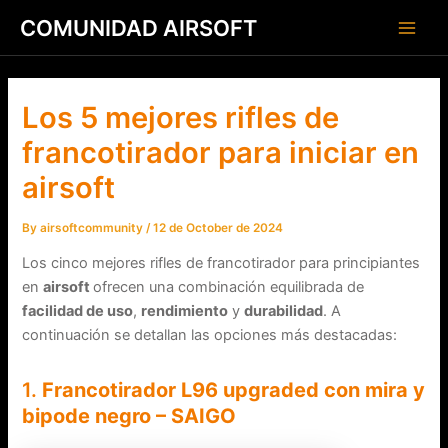
Skip
Post
Main
COMUNIDAD AIRSOFT
to
navigation
Men
content
Los 5 mejores rifles de
francotirador para iniciar en
airsoft
By
airsoftcommunity
/
12 de October de 2024
Los cinco mejores rifles de francotirador para principiantes
en
airsoft
ofrecen una combinación equilibrada de
facilidad de uso
,
rendimiento
y
durabilidad
. A
continuación se detallan las opciones más destacadas:
1.
Francotirador L96 upgraded con mira y
bipode negro – SAIGO