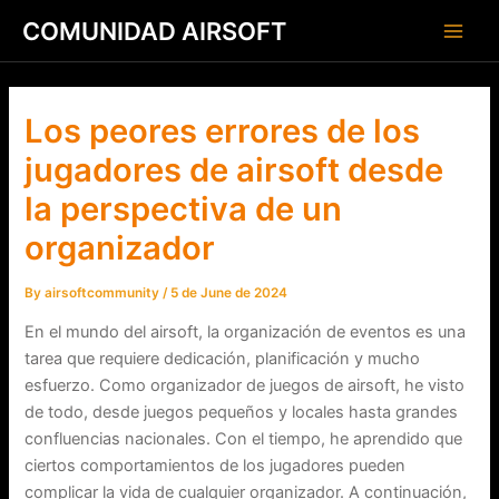
Skip
Post
Main
COMUNIDAD AIRSOFT
to
navigation
Men
content
Los peores errores de los
jugadores de airsoft desde
la perspectiva de un
organizador
By
airsoftcommunity
/
5 de June de 2024
En el mundo del airsoft, la organización de eventos es una
tarea que requiere dedicación, planificación y mucho
esfuerzo. Como organizador de juegos de airsoft, he visto
de todo, desde juegos pequeños y locales hasta grandes
confluencias nacionales. Con el tiempo, he aprendido que
ciertos comportamientos de los jugadores pueden
complicar la vida de cualquier organizador. A continuación,